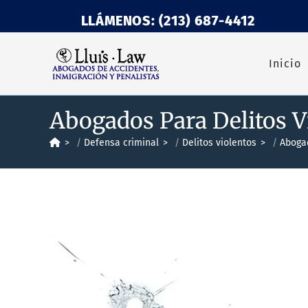
LLÁMENOS: (213) 687-4412
Inicio
Abogados Para Delitos V
>
Defensa criminal
>
Delitos violentos
>
Abogad