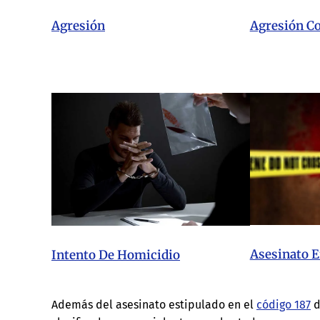
Agresión C
Agresión
Asesinato E
Intento De Homicidio
Además del asesinato estipulado en el
código 187
d