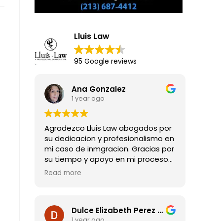
Lluis Law
95 Google reviews
Ana Gonzalez
1 year ago
Agradezco Lluis Law abogados por
su dedicacion y profesionalismo en
mi caso de inmgracion. Gracias por
su tiempo y apoyo en mi proceso
para obtener mi residencia legal.
Read more
Dulce Elizabeth Perez Guadarrama
1 year ago