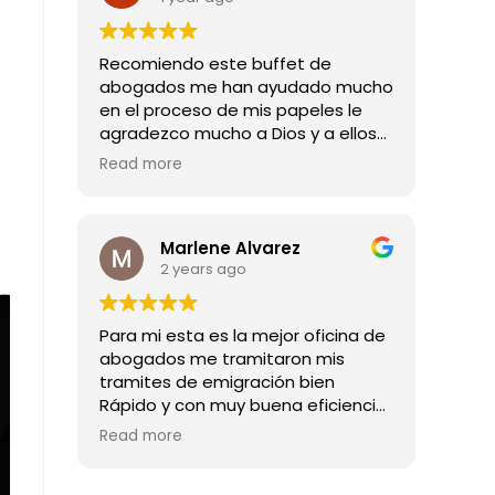
Recomiendo este buffet de
abogados me han ayudado mucho
en el proceso de mis papeles le
agradezco mucho a Dios y a ellos
por todas las buenas noticias que
Read more
me han dado mil gracias
Marlene Alvarez
2 years ago
Para mi esta es la mejor oficina de
abogados me tramitaron mis
tramites de emigración bien
Rápido y con muy buena eficiencia
son los mejores abogado
Read more