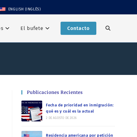
ENGLISH
(
INGLÉS
)
es
El bufete
Contacto
Publicaciones Recientes
Fecha de prioridad en inmigración:
qué es y cuál es la actual
2 DE AGOSTO DE 2026
Residencia americana por petición