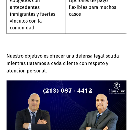
Abogados con
Opciones de pago
R
antecedentes
flexibles para muchos
c
inmigrantes y fuertes
casos
en
vínculos con la
comunidad
Nuestro objetivo es ofrecer una defensa legal sólida
mientras tratamos a cada cliente con respeto y
atención personal.