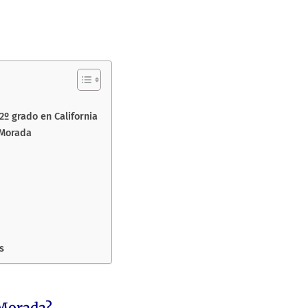
2º grado en California
 Morada
s
 Morada?