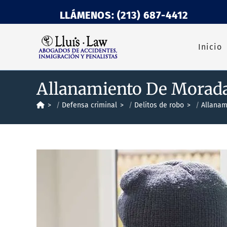
LLÁMENOS: (213) 687-4412
Inicio
Allanamiento De Morada 
>
Defensa criminal
>
Delitos de robo
>
Allanam