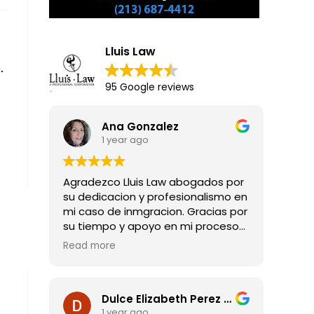
Lluis Law
.
95 Google reviews
Ana Gonzalez
1 year ago
Agradezco Lluis Law abogados por
su dedicacion y profesionalismo en
mi caso de inmgracion. Gracias por
su tiempo y apoyo en mi proceso
para obtener mi residencia legal.
Read more
Dulce Elizabeth Perez Guadarrama
1 year ago