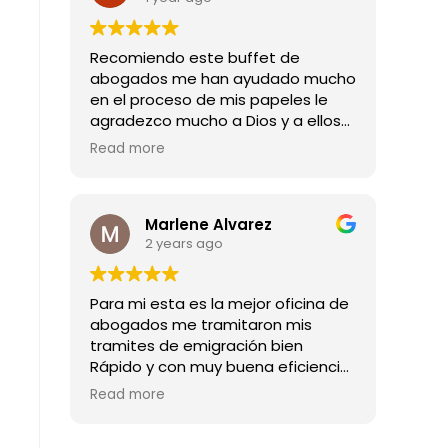
Recomiendo este buffet de
abogados me han ayudado mucho
en el proceso de mis papeles le
agradezco mucho a Dios y a ellos
por todas las buenas noticias que
Read more
me han dado mil gracias
Marlene Alvarez
2 years ago
Para mi esta es la mejor oficina de
abogados me tramitaron mis
tramites de emigración bien
Rápido y con muy buena eficiencia
son los mejores abogado
Read more