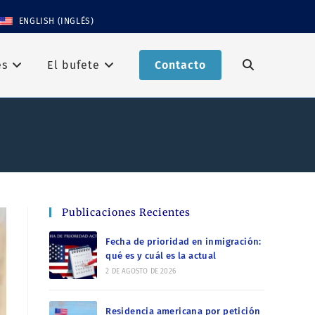
ENGLISH
(
INGLÉS
)
es
El bufete
Contacto
Publicaciones Recientes
Fecha de prioridad en inmigración:
qué es y cuál es la actual
2 DE AGOSTO DE 2026
Residencia americana por petición