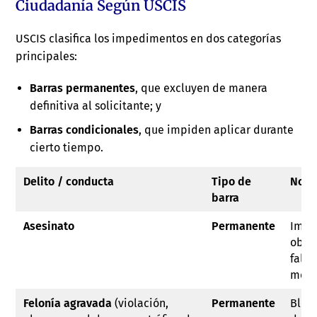
Ciudadanía Según USCIS
USCIS clasifica los impedimentos en dos categorías
principales:
Barras permanentes
, que excluyen de manera
definitiva al solicitante; y
Barras condicionales
, que impiden aplicar durante
cierto tiempo.
Delito / conducta
Tipo de
Nota
barra
Asesinato
Permanente
Impi
obte
falta
mora
Felonía agravada
(violación,
Permanente
Bloqu