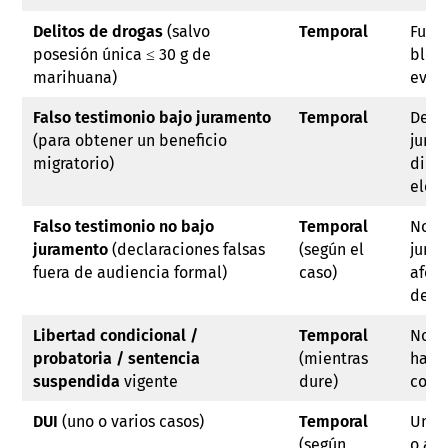
Delitos de drogas
(salvo
Temporal
Fuera
posesión única ≤ 30 g de
bloq
marihuana)
evalú
Falso testimonio bajo juramento
Temporal
Debe 
(para obtener un beneficio
jura
migratorio)
dire
elegi
Falso testimonio no bajo
Temporal
No s
juramento
(declaraciones falsas
(según el
jura
fuera de audiencia formal)
caso)
afect
desh
Libertad condicional /
Temporal
No s
probatoria / sentencia
(mientras
hast
suspendida
vigente
dure)
cond
DUI
(uno o varios casos)
Temporal
Un so
(según
o ag