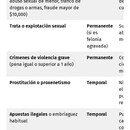
abuso sexual de menor, tráfico de
de po
drogas o armas, fraude mayor de
cump
$10,000)
Trata o explotación sexual
Permanente
Suele
(si es
abso
felonía
mora
agravada)
Crímenes de violencia grave
Permanente
Conl
(pena igual o superior a 1 año)
cierr
migra
Prostitución o proxenetismo
Temporal
Niega
el pe
puede
rehab
Apuestas ilegales
o embriaguez
Temporal
Pued
habitual
carác
cond