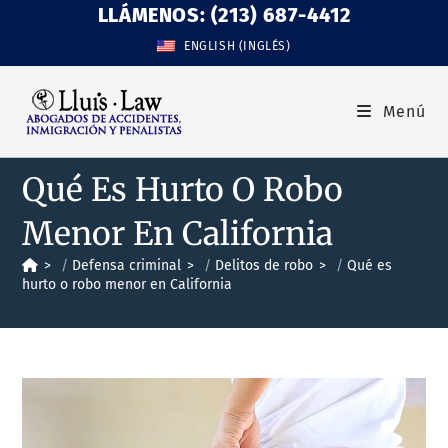
LLÁMENOS: (213) 687-4412
ENGLISH
(
INGLÉS
)
Menú
Qué Es Hurto O Robo
Menor En California
>
Defensa criminal
>
Delitos de robo
>
Qué es
hurto o robo menor en California