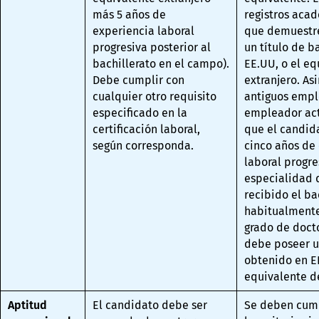
más 5 años de
registros acad
experiencia laboral
que demuestre
progresiva posterior al
un título de b
bachillerato en el campo).
EE.UU, o el eq
Debe cumplir con
extranjero. As
cualquier otro requisito
antiguos empl
especificado en la
empleador ac
certificación laboral,
que el candid
según corresponda.
cinco años de
laboral progre
especialidad 
recibido el bac
habitualmente
grado de doct
debe poseer u
obtenido en E
equivalente de
Aptitud
El candidato debe ser
Se deben cump