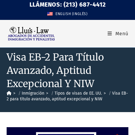
LLÁMENOS: (213) 687-4412
ENGLISH
(
INGLÉS
)
Menú
Visa EB-2 Para Título
Avanzado, Aptitud
Excepcional Y NIW
>
Inmigración
>
Tipos de visas de EE. UU.
>
Visa EB-
2 para título avanzado, aptitud excepcional y NIW