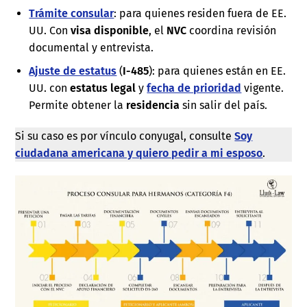
Trámite consular
: para quienes residen fuera de EE.
UU. Con
visa disponible
, el
NVC
coordina revisión
documental y entrevista.
Ajuste de estatus
(
I-485
): para quienes están en EE.
UU. con
estatus legal
y
fecha de prioridad
vigente.
Permite obtener la
residencia
sin salir del país.
Si su caso es por vínculo conyugal, consulte
Soy
ciudadana americana y quiero pedir a mi esposo
.